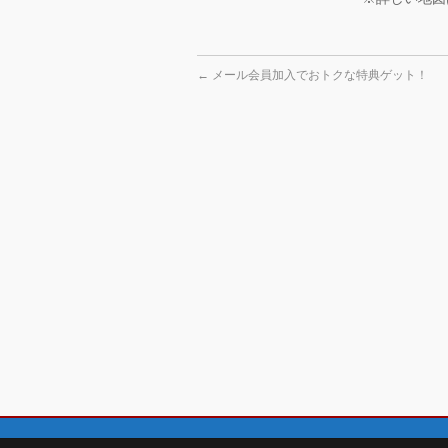
←
メール会員加入でおトクな特典ゲット！